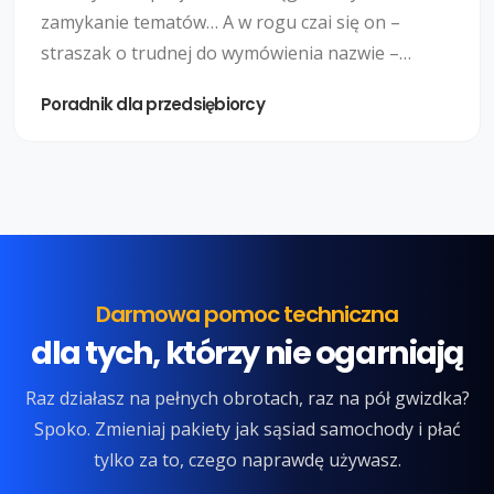
zamykanie tematów… A w rogu czai się on –
straszak o trudnej do wymówienia nazwie –
remanent. Na czym polega spis z natury? Czy spis
Poradnik dla przedsiębiorcy
z natury i remanent są tym samym? Jak
sporządzić remanent? Czytaj dalej…
Darmowa pomoc techniczna
dla tych, którzy nie ogarniają
Raz działasz na pełnych obrotach, raz na pół gwizdka?
Spoko. Zmieniaj pakiety jak sąsiad samochody i płać
tylko za to, czego naprawdę używasz.