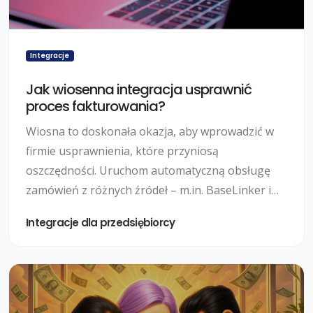
Integracje
Jak wiosenna integracja usprawnić
proces fakturowania?
Wiosna to doskonała okazja, aby wprowadzić w
firmie usprawnienia, które przyniosą
oszczędności. Uruchom automatyczną obsługę
zamówień z różnych źródeł – m.in. BaseLinker i
Allegro. Włącz integrację z brokerem zamówień,
Integracje dla przedsiębiorcy
np. Apaczka/ Furgonetka i zamawiaj paczki
hurtowo wprost z aplikacji do faktur