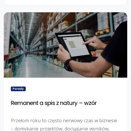
zagranicznemu kontrahentowi, musisz ją wysłać
do KSeF i jednocześnie musisz ją dostarczyć
kontrahentowi jakimś innym kanałem, np. wysłać
PDF e-mailem. Niby "krajowy" system e-Faktur, a
jednak...
Porady
Remanent a spis z natury – wzór
Przełom roku to często nerwowy czas w biznesie
– domykanie projektów, dociąganie wyników,