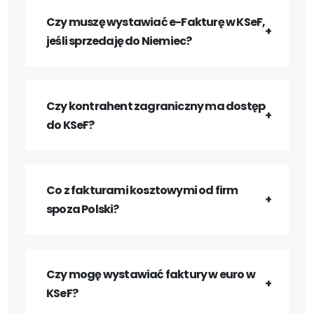
Czy muszę wystawiać e-Fakturę w KSeF,
jeśli sprzedaję do Niemiec?
Czy kontrahent zagraniczny ma dostęp
do KSeF?
Co z fakturami kosztowymi od firm
spoza Polski?
Czy mogę wystawiać faktury w euro w
KSeF?