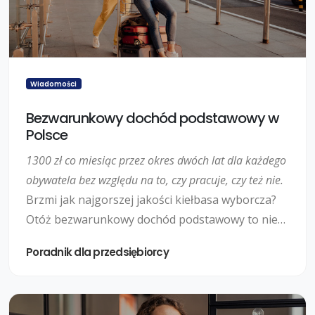
Wiadomości
Bezwarunkowy dochód podstawowy w
Polsce
1300 zł co miesiąc przez okres dwóch lat dla każdego
obywatela bez względu na to, czy pracuje, czy też nie.
Brzmi jak najgorszej jakości kiełbasa wyborcza?
Otóż bezwarunkowy dochód podstawowy to nie
tylko hasło populistyczne, a eksperymentalny
Poradnik dla przedsiębiorcy
program, który realizowany będzie w Polsce, nie
wierzysz? My na początku też nie wierzyliśmy!