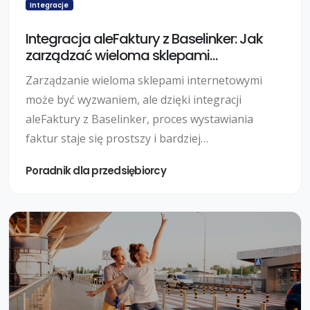
Integracje
Integracja aleFaktury z Baselinker: Jak
zarządzać wieloma sklepami
internetowymi?
Zarządzanie wieloma sklepami internetowymi
może być wyzwaniem, ale dzięki integracji
aleFaktury z Baselinker, proces wystawiania
faktur staje się prostszy i bardziej
zautomatyzowany. Dowiedz się, jak te dwa
Poradnik dla przedsiębiorcy
narzędzia mogą współpracować, aby ułatwić Ci
zarządzanie Twoim biznesem online. Czytaj dalej,
aby dowiedzieć się więcej o korzyściach płynących
z tej integracji i jak ją skonfigurować dla swojego
biznesu.