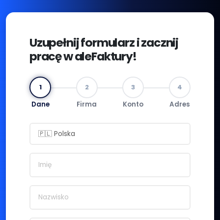
Uzupełnij formularz i zacznij
pracę w aleFaktury!
1
2
3
4
Dane
Firma
Konto
Adres